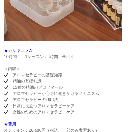
★カリキュラム
10時間、 1レッスン : 2時間、全5回
＜内容＞
アロマセラピーの基礎知識
精油の基礎知識
15種の精油のプロフィール
アロマセラピーが心身に働きかけるメカニズム
アロマセラピーの利用法
日常に役立つアロマセラピーケア
女性のためのアロマセラピーケア
★費用
オンライン：26,400円（税込、一部のみ実習あり）