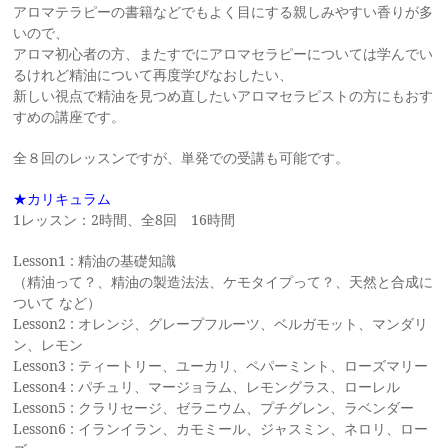
アロマテラピーの書籍などでもよく目にする親しみやすい香りが多
いので、
アロマ初心者の方、またすでにアロマセラピーについては学んでい
るけれど精油について再度学びなおしたい、
新しい視点で精油を見つめ直したいアロマセラピストの方にもおす
すめの講座です。
全８回のレッスンですが、単発での受講も可能です。
★カリキュラム
1レッスン：2時間、全8回 16時間
Lesson1 : 精油の基礎知識
（精油って？、精油の製造法法、ケモタイプって？、天然と合成に
ついて など）
Lesson2 : オレンジ、グレープフルーツ、ベルガモット、マンダリ
ン、レモン
Lesson3 : ティートリー、ユーカリ、ペパーミント、ローズマリー
Lesson4 : パチュリ、マージョラム、レモングラス、ローレル
Lesson5 : クラリセージ、ゼラニウム、プチグレン、ラベンダー
Lesson6 : イランイラン、カモミール、ジャスミン、ネロリ、ロー