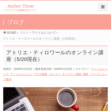
ブログ
HOME
»
ブログ
»
アトリエについて
»
アトリエ・ティロワールのオンライン講座（5/20現在）
アトリエ・ティロワールのオンライン講
座（5/20現在）
投稿日 : 2020年5月20日
最終更新日時 : 2020年5月20日
カテゴリー :
アトリエにつ
いて
,
アトリエメニュー
,
アロマ講座・セミナー
,
オンライン講座
,
講座・ワークショッ
プ案内