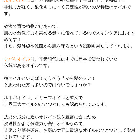
ホホバオイル
は、不毛地帯や砂漠地帯で生育している植物で、
手触りが軽く、酸化もしにくく安定性が高いのが特徴のオイルで
す。
砂漠で育つ植物だけあって、
肌の水分保持力を高める働くに優れているのでスキンケアにおすす
めです！
また、紫外線や雑菌から肌を守るという役割も果たしてくれます。
ツバキオイル
は、平安時代にはすでに日本で使われていた
伝統のあるオイルです。
椿オイルといえば！そうそう昔から髪のケア！
と思われた方も多いのではないでしょうか？
ホホバオイル、オリーブオイルと並んで
世界三大オイルのひとつとしても認められています。
皮脂の成分に近いオレイン酸を豊富に含むため、
浸透性がよく保湿力が高いオイルなので、
古来より髪や頭皮、お顔のケアに最適なオイルのひとつとして愛用
されています。