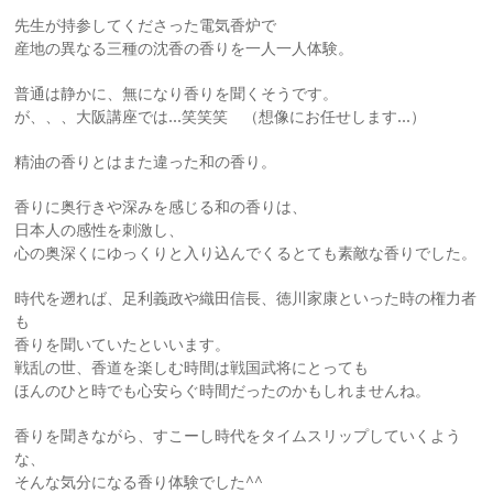
先生が持参してくださった電気香炉で
産地の異なる三種の沈香の香りを一人一人体験。
普通は静かに、無になり香りを聞くそうです。
が、、、大阪講座では…笑笑笑 （想像にお任せします…）
精油の香りとはまた違った和の香り。
香りに奥行きや深みを感じる和の香りは、
日本人の感性を刺激し、
心の奥深くにゆっくりと入り込んでくるとても素敵な香りでした。
時代を遡れば、足利義政や織田信長、徳川家康といった時の権力者
も
香りを聞いていたといいます。
戦乱の世、香道を楽しむ時間は戦国武将にとっても
ほんのひと時でも心安らぐ時間だったのかもしれませんね。
香りを聞きながら、すこーし時代をタイムスリップしていくよう
な、
そんな気分になる香り体験でした^^