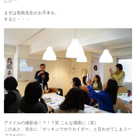
した^^
まずは長島先生がお手本を。
すると・・・
アイドルの撮影会！？！？笑 こんな場面に（笑）
このあと、先生に「ガッキュウホウカイダー」と言わせてしまう一
コ
マも(^^;;