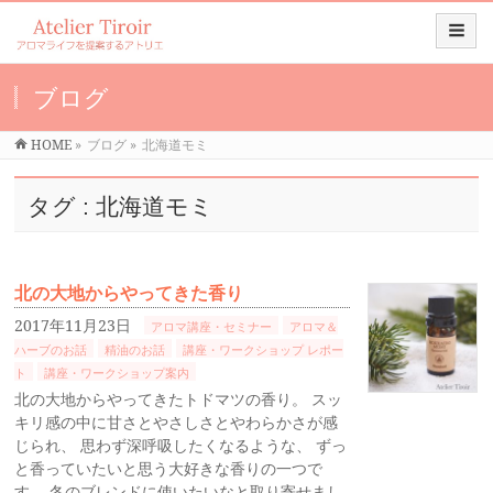
ブログ
HOME
»
ブログ
»
北海道モミ
タグ : 北海道モミ
北の大地からやってきた香り
2017年11月23日
アロマ講座・セミナー
アロマ＆
ハーブのお話
精油のお話
講座・ワークショップ レポー
ト
講座・ワークショップ案内
北の大地からやってきたトドマツの香り。 スッ
キリ感の中に甘さとやさしさとやわらかさが感
じられ、 思わず深呼吸したくなるような、 ずっ
と香っていたいと思う大好きな香りの一つで
す。 冬のブレンドに使いたいなと取り寄せまし