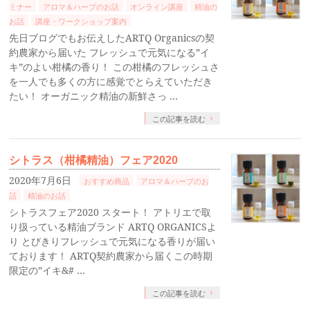
ミナー
アロマ＆ハーブのお話
オンライン講座
精油の
お話
講座・ワークショップ案内
先日ブログでもお伝えしたARTQ Organicsの契
約農家から届いた フレッシュで元気になる”イ
キ”のよい柑橘の香り！ この柑橘のフレッシュさ
を一人でも多くの方に感覚でとらえていただき
たい！ オーガニック精油の新鮮さっ …
この記事を読む
シトラス（柑橘精油）フェア2020
2020年7月6日
おすすめ商品
アロマ＆ハーブのお
話
精油のお話
シトラスフェア2020 スタート！ アトリエで取
り扱っている精油ブランド ARTQ ORGANICSよ
り とびきりフレッシュで元気になる香りが届い
ております！ ARTQ契約農家から届くこの時期
限定の”イキ&# …
この記事を読む